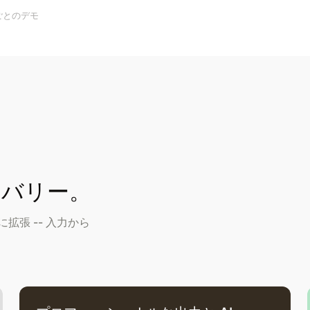
ごとのデモ
リバリー。
張 -- 入力から