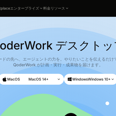
tplace
エンタープライズ
料金
リソース
oderWork デスクト
ードの先へ、エージェントの力を。やりたいことを伝えるだけ
QoderWork が計画・実行・成果物を届けます。
MacOS
MacOS 14+
Windows
Windows 10+