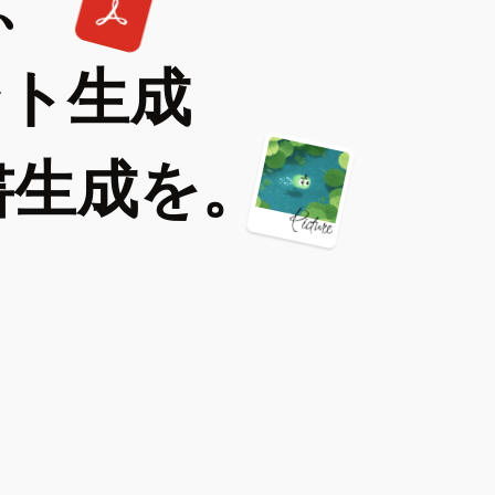
、
ント生成
書生成を。