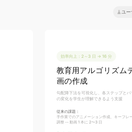
ユー
効率向上：2～3 日 → 16 分
教育用アルゴリズム
画の作成
勾配降下法を可視化し、各ステップとパ
の変化を学生が理解できるよう支援
従来の課題：
手作業でのアニメーション作成、キーフレ
調整 -- 動画 1 本に 2〜3 日