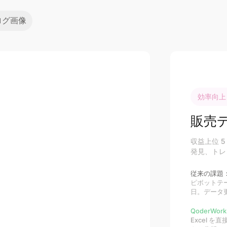
ログ画像
効率向上：1
販売
収益上位 
発見、トレ
従来の課題
ピボットテー
日。データ
QoderWo
Excel 