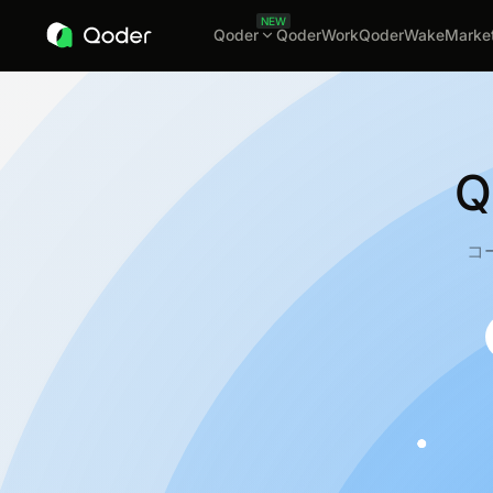
NEW
Qoder
QoderWork
QoderWake
Marke
Q
コ